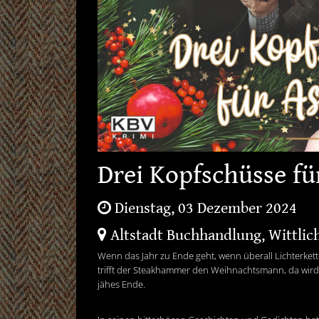
Drei Kopfschüsse f
Dienstag, 03 Dezember 2024
Altstadt Buchhandlung, Wittlic
Wenn das Jahr zu Ende geht, wenn überall Lichterkette
trifft der Steakhammer den Weihnachtsmann, da wird 
jähes Ende.