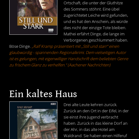
Ortschaft, die unter der Gluthitze
des Sommers stöhnt. Eine übel
zugerichtetet Leiche wird gefunden,
und es hat den Anschein, als würde
dies nicht der einzige Tote bleiben.
Mathei erfährt Dinge, die lange im
Verborgenen geschlummert haben.
Böse Dinge.
„Ralf Kramp präsentiert mit „Still und starr“ einen
glaubwürdig - spannenden Regionalkrimi. Dem vielseitigen Autor
ist es gelungen, mit eigenwilliger Handschrift dem beliebten Genre
zu frischem Glanz zu verhelfen.“ (Aachener Nachrichten)
Ein kaltes Haus
Drei alte Leute kehren zurück.
Zurück an den Ort in der Eifel, in der
sie einst ihre Jugend verbracht
haben. Zurück in das kleine Dorf an
der Ahr, in das alte Hotel am
Waldrand. Sie haben einen Hilferuf